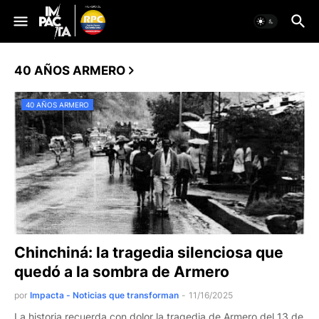
40 AÑOS ARMERO
40 AÑOS ARMERO
Chinchiná: la tragedia silenciosa que
quedó a la sombra de Armero
por
Impacta - Noticias que transforman
-
11/16/2025
La historia recuerda con dolor la tragedia de Armero del 13 de