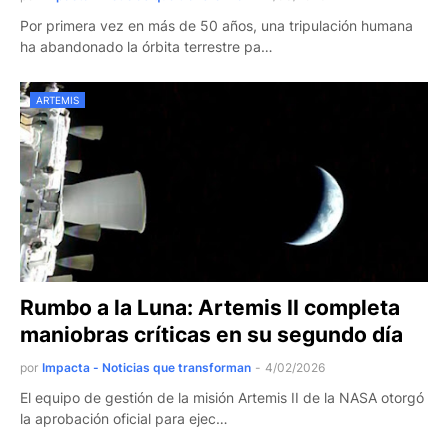
Por primera vez en más de 50 años, una tripulación humana
ha abandonado la órbita terrestre pa…
ARTEMIS
Rumbo a la Luna: Artemis II completa
maniobras críticas en su segundo día
por
Impacta - Noticias que transforman
-
4/02/2026
El equipo de gestión de la misión Artemis II de la NASA otorgó
la aprobación oficial para ejec…