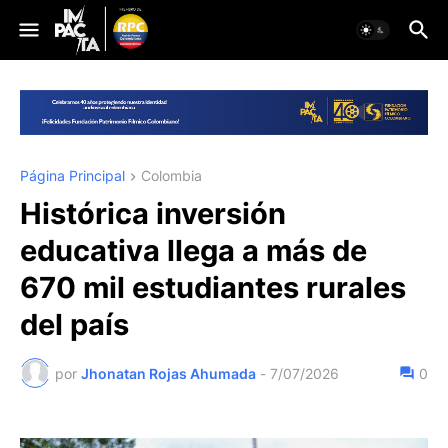
Página Principal
Colombia
Histórica inversión
educativa llega a más de
670 mil estudiantes rurales
del país
por
Jhonatan Rojas Ahumada
-
7/07/2026
0