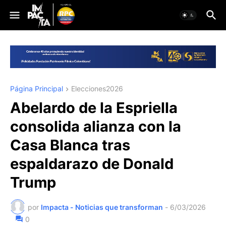
Página Principal
Elecciones2026
Abelardo de la Espriella
consolida alianza con la
Casa Blanca tras
espaldarazo de Donald
Trump
por
Impacta - Noticias que transforman
-
6/03/2026
0