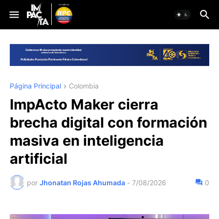
Página Principal
Colombia
ImpActo Maker cierra
brecha digital con formación
masiva en inteligencia
artificial
por
Jhonatan Rojas Ahumada
-
7/08/2026
0