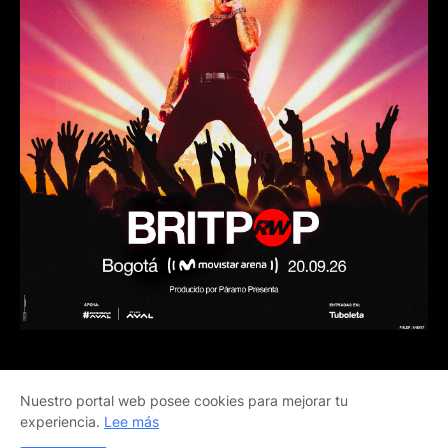
Nuestro portal web posee cookies para mejorar tu
Inicio
Terminos de Servicio
Política de Privacidad
experiencia.
Lee más
Copyright ©
2026
Revista Impacta - Transformamos