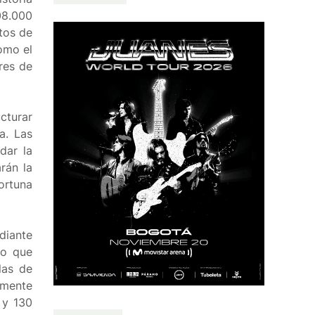
08.000
tos de
omo el
res de
ucturar
a. Las
dar la
arán la
portuna
diante
io que
las de
amente
 y 130