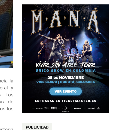
cia la
eral y
s. Los
ura de
os los
PUBLICIDAD
storia