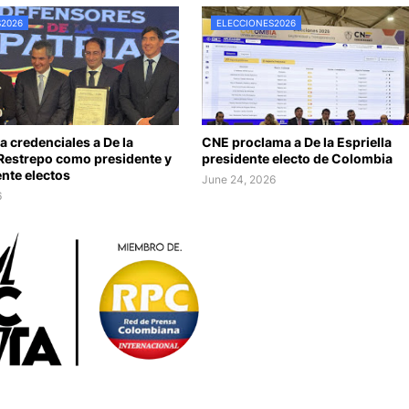
S2026
ELECCIONES2026
 credenciales a De la
CNE proclama a De la Espriella
 Restrepo como presidente y
presidente electo de Colombia
nte electos
June 24, 2026
6