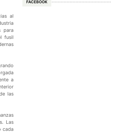
FACEBOOK
ias al
ustria
s para
 fusil
dernas
grando
orgada
ente a
nterior
de las
nanzas
s. Las
o cada