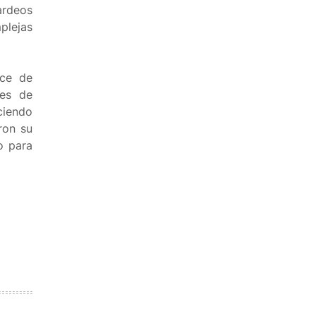
ardeos
plejas
ice de
les de
ciendo
ron su
o para