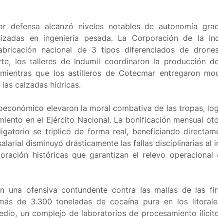
ctor defensa alcanzó niveles notables de autonomía grac
lizadas en ingeniería pesada. La Corporación de la Ind
abricación nacional de 3 tipos diferenciados de drone
e, los talleres de Indumil coordinaron la producción del
 mientras que los astilleros de Cotecmar entregaron mo
 las calzadas hídricas.
ioeconómico elevaron la moral combativa de las tropas, lo
miento en el Ejército Nacional. La bonificación mensual ot
ligatorio se triplicó de forma real, beneficiando directam
alarial disminuyó drásticamente las fallas disciplinarias al i
oración históricas que garantizan el relevo operacional 
on una ofensiva contundente contra las mallas de las fi
 más de 3.300 toneladas de cocaína pura en los litorale
edio, un complejo de laboratorios de procesamiento ilícit